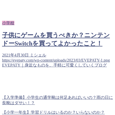
小学校
子供にゲームを買うべきか？ニンテン
ドーSwitchを買ってよかったこと！
2021年4月30日
ミシェル
https://evepaty.com/wp-content/uploads/2023/03/EVEPATY-1.png
EVEPATY｜身近なものを、手軽に可愛くしていくブログ
【入学準備】小学生の通学靴は何足あればいいの？雨の日に
長靴はダサい！？
【小学一年生】学習ドリルはいるのか？いらないのか？