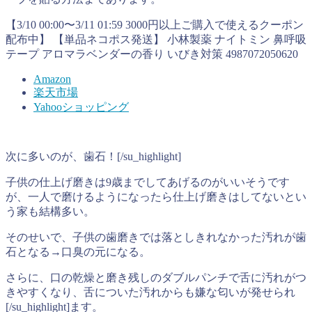
【3/10 00:00〜3/11 01:59 3000円以上ご購入で使えるクーポン
配布中】 【単品ネコポス発送】 小林製薬 ナイトミン 鼻呼吸
テープ アロマラベンダーの香り いびき対策 4987072050620
Amazon
楽天市場
Yahooショッピング
次に多いのが、歯石！[/su_highlight]
子供の仕上げ磨きは9歳までしてあげるのがいいそうです
が、一人で磨けるようになったら仕上げ磨きはしてないとい
う家も結構多い。
そのせいで、子供の歯磨きでは落としきれなかった汚れが歯
石となる→口臭の元になる。
さらに、口の乾燥と磨き残しのダブルパンチで舌に汚れがつ
きやすくなり、舌についた汚れからも嫌な匂いが発せられ
[/su_highlight]ます。