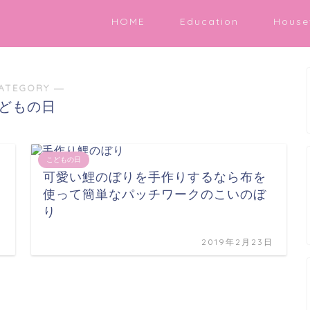
HOME
Education
House
ATEGORY ―
どもの日
こどもの日
可愛い鯉のぼりを手作りするなら布を
使って簡単なパッチワークのこいのぼ
り
日
2019年2月23日