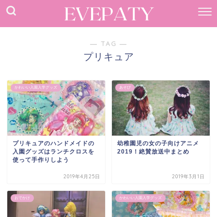
― TAG ―
プリキュア
かわいい入園入学グッズ
あそび
プリキュアのハンドメイドの
幼稚園児の女の子向けアニメ
入園グッズはランチクロスを
2019！絶賛放送中まとめ
使って手作りしよう
2019年4月25日
2019年3月1日
おでかけ
かわいい入園入学グッズ