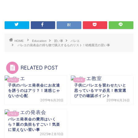
HOME
Education
習い事
バレエ
バレエの発表会の持ち物で購入するものリスト！幼稚園児の習い事
RELATED POST
バレエ
バレエ
子供のバレエ発表会にお友達
子供にバレエを習わせたいと
を誘うのはアリ？！迷惑じゃ
思っているママ必見！教室選
ないか心配
びでの確認ポイント
2019年6月20日
2019年6月26日
バレエ
バレエ発表会の費用はいく
ら？親の負担もすごい！気楽
に習えない習い事
2023年2月10日