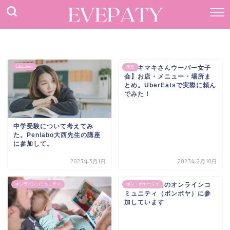
Education
【タキマキさんウーバー女子
東京
会】お店・メニュー・場所ま
とめ。UberEatsで実際に頼ん
でみた！
中学受験について考えてみ
た。Penlabo大西先生の講座
に参加して。
2023年3月1日
2023年2月10日
池澤摩耶さんのオンラインコ
オンラインコミュニティ
ボン・ボヤージュ
ミュニティ（ボンボヤ）に参
加しています