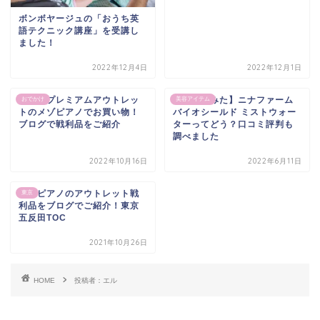
ボンボヤージュの「おうち英
語テクニック講座」を受講し
ました！
2022年12月4日
2022年12月1日
酒々井プレミアムアウトレッ
【買ってみた】ニナファーム
おでかけ
美容アイテム
トのメゾピアノでお買い物！
バイオシールド ミストウォー
ブログで戦利品をご紹介
ターってどう？口コミ評判も
調べました
2022年10月16日
2022年6月11日
メゾピアノのアウトレット戦
東京
利品をブログでご紹介！東京
五反田TOC
2021年10月26日
HOME
投稿者：エル