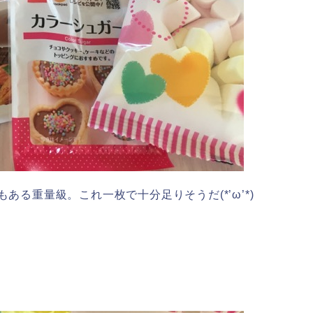
ある重量級。これ一枚で十分足りそうだ(*’ω’*)