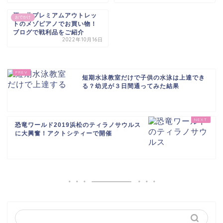
酒々井プレミアムアウトレッ
おでかけ
トのメゾピアノでお買い物！
ブログで戦利品をご紹介
2022年10月16日
短期水泳教室だけで子供の水泳は上達でき
る？幼児が３日間通ってみた結果
恐竜ワールド2019浜松のティラノサウルス
に大興奮！アクトシティーで開催