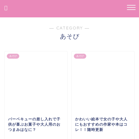
― CATEGORY ―
あそび
あそび
あそび
バーベキューの差し入れで子
かわいい絵本で女の子や大人
供が喜ぶお菓子や大人用のお
にもおすすめの作家や本はコ
つまみはなに？
レ！！随時更新