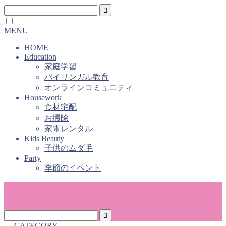
MENU
HOME
Education
家庭学習
バイリンガル教育
オンラインコミュニティ
Housework
食材宅配
お掃除
家電レンタル
Kids Beauty
子供のムダ毛
Party
季節のイベント
― CATEGORY ―