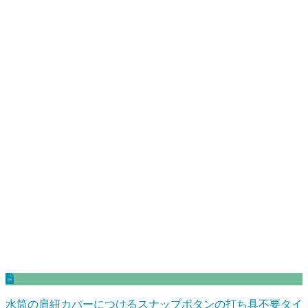
水筒の肩紐カバーにつけるスナップボタンの打ち具不要タイ