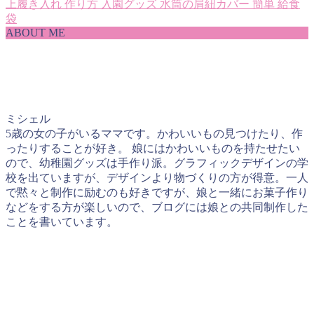
上履き入れ
作り方
入園グッズ
水筒の肩紐カバー
簡単
給食
袋
ABOUT ME
ミシェル
5歳の女の子がいるママです。かわいいもの見つけたり、作
ったりすることが好き。 娘にはかわいいものを持たせたい
ので、幼稚園グッズは手作り派。グラフィックデザインの学
校を出ていますが、デザインより物づくりの方が得意。一人
で黙々と制作に励むのも好きですが、娘と一緒にお菓子作り
などをする方が楽しいので、ブログには娘との共同制作した
ことを書いています。